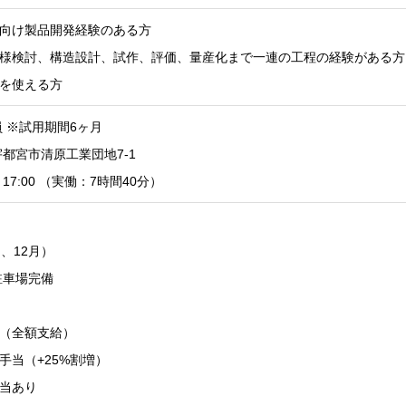
向け製品開発経験のある方
様検討、構造設計、試作、評価、量産化まで一連の工程の経験がある方
を使える方
 ※試用期間6ヶ月
都宮市清原工業団地7-1
～17:00 （実働：7時間40分）
、12月）
駐車場完備
（全額支給）
手当（+25%割増）
当あり